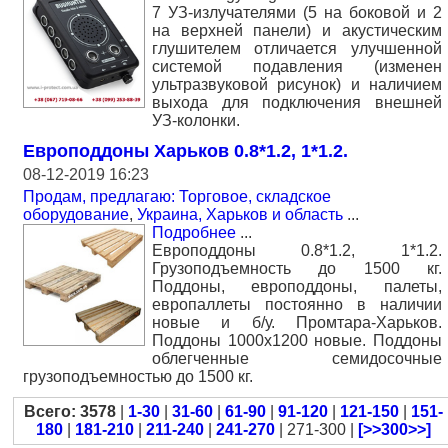
7 УЗ-излучателями (5 на боковой и 2
на верхней панели) и акустическим
глушителем отличается улучшенной
системой подавления (изменен
ультразвуковой рисунок) и наличием
выхода для подключения внешней
УЗ-колонки.
Европоддоны Харьков 0.8*1.2, 1*1.2.
08-12-2019 16:23
Продам, предлагаю: Торговое, складское
оборудование
,
Украина, Харьков и область
...
Подробнее
...
Европоддоны 0.8*1.2, 1*1.2.
Грузоподъемность до 1500 кг.
Поддоны, европоддоны, палеты,
европаллеты постоянно в наличии
новые и б/у. Промтара-Харьков.
Поддоны 1000х1200 новые. Поддоны
облегченные семидосочные
грузоподъемностью до 1500 кг.
Всего: 3578
|
1-30
|
31-60
|
61-90
|
91-120
|
121-150
|
151-
180
|
181-210
|
211-240
|
241-270
| 271-300 |
[>>300>>]