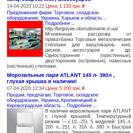
14-04-2020 10:22
Цена: 1 133 грн. ₴
Предложения фирм: Торговое, складское
оборудование
,
Украина, Харьков и область
...
Подробнее
...
http://torgovoe-oborudovanie.in.ua/
Мгновенная рассрочка от
приватбанка Торговые металлические
стеллажи для канцтоваров, книг,
дисков, аксессуаров и др.
Односторонние (пристенные),
двусторонние (островные), навесные
(настенные) стеллажи.
Морозильные лари ATLANT 145 л- 380л ,
глухая крышка в наличии!
07-04-2020 12:34
Цена: 5 200 грн. ₴
Продам, предлагаю: Торговое, складское
оборудование
,
Украина, Кропивницкий и
Кировоградская область
...
Подробнее
...
В наличии морозильные лари ATLANT
с глухой крышкой. Температурный
режим ― (-10..-25). 5 моделей: 145 л,
200 л, 251 л, 316 л, 380 л Быстрая
заморозка Электронное управление,