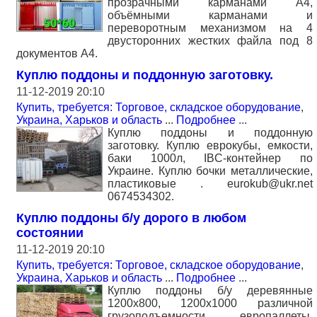
прозрачными карманами А4,
объёмными карманами и
переворотным механизмом на 4
двусторонних жестких файла под 8
документов А4.
Куплю поддоны и поддонную заготовку.
11-12-2019 20:10
Купить, требуется: Торговое, складское оборудование
,
Украина, Харьков и область
...
Подробнее
...
Куплю поддоны и поддонную
заготовку. Куплю еврокубы, емкости,
баки 1000л, IBC-контейнер по
Украине. Куплю бочки металлические,
пластиковые . eurokub@ukr.net
0674534302.
Куплю поддоны б/у дорого в любом
состоянии
11-12-2019 20:10
Купить, требуется: Торговое, складское оборудование
,
Украина, Харьков и область
...
Подробнее
...
Куплю поддоны б/у деревянные
1200х800, 1200х1000 различной
грузоподъемности, европаллеты.