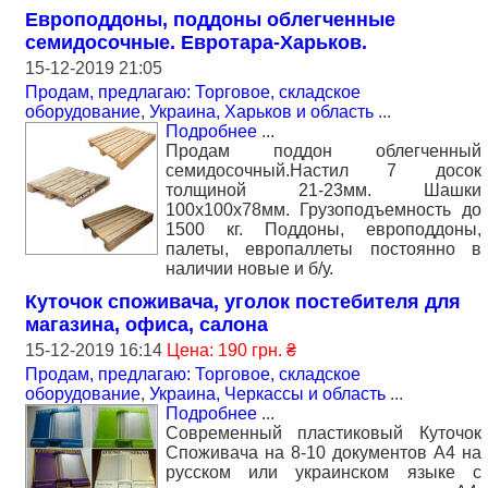
Европоддоны, поддоны облегченные
семидосочные. Евротара-Харьков.
15-12-2019 21:05
Продам, предлагаю: Торговое, складское
оборудование
,
Украина, Харьков и область
...
Подробнее
...
Продам поддон облегченный
семидосочный.Настил 7 досок
толщиной 21-23мм. Шашки
100х100х78мм. Грузоподъемность до
1500 кг. Поддоны, европоддоны,
палеты, европаллеты постоянно в
наличии новые и б/у.
Куточок споживача, уголок постебителя для
магазина, офиса, салона
15-12-2019 16:14
Цена: 190 грн. ₴
Продам, предлагаю: Торговое, складское
оборудование
,
Украина, Черкассы и область
...
Подробнее
...
Современный пластиковый Куточок
Споживача на 8-10 документов А4 на
русском или украинском языке с