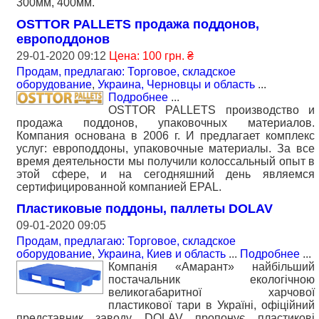
300мм, 400мм.
OSTTOR PALLETS продажа поддонов,
европоддонов
29-01-2020 09:12
Цена: 100 грн. ₴
Продам, предлагаю: Торговое, складское
оборудование
,
Украина, Черновцы и область
...
Подробнее
...
OSTTOR PALLETS производство и
продажа поддонов, упаковочных материалов.
Компания основана в 2006 г. И предлагает комплекс
услуг: европоддоны, упаковочные материалы. За все
время деятельности мы получили колоссальный опыт в
этой сфере, и на сегодняшний день являемся
сертифицированной компанией EPAL.
Пластиковые поддоны, паллеты DOLAV
09-01-2020 09:05
Продам, предлагаю: Торговое, складское
оборудование
,
Украина, Киев и область
...
Подробнее
...
Компанія «Амарант» найбільший
постачальник екологічною
великогабаритної харчової
пластикової тари в Україні, офіційний
представник заводу DOLAV пропонує пластикові